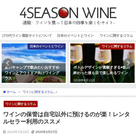
[TOP]ワイン通販サイトについて
日本のイベントとワイン
ワインに関するコラム
トとワイン
ワインに関するコラム
日本のイベ
すすめ
ボトルデザインが素敵すぎる♥飲み
ポカポカ陽気の春のお花
イング
終わった後も目で楽しめるワイン
たいおすすめワイン【雨
宅で】
2019年6月11日
2020年1月13日
ホーム
ワインに関するコラム
ワインの保管は自宅以外に預けるのが楽！レンタルセ
ワインに関するコラム
ワインの保管は自宅以外に預けるのが楽！レンタ
ルセラー利用のススメ
2019年7月19日
2020年3月27日