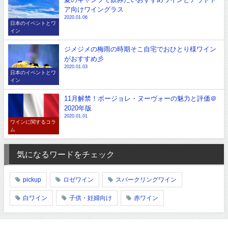
ア向けワイングラス
2020.01.06
日本のイベントとワ
イン
ジメジメの梅雨の時期そこ自宅でおひとり様ワイン
がおすすめ彡
2020.01.03
日本のイベントとワ
イン
11月解禁！ボージョレ・ヌーヴォーの魅力と評価＠
2020年版
2020.01.01
ワインに関するコラ
ム
気になるワードをチェック
pickup
ロゼワイン
スパークリングワイン
白ワイン
子供・妊婦向け
赤ワイン