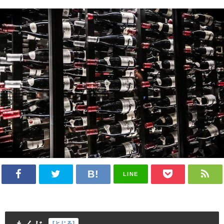
LINE
[
とじる
]