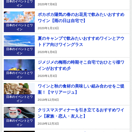
日本のイベントとワ
2020年7月8日
イン
ポカポカ陽気の春のお花見で飲みたいおすすめ
ワイン【雨の日は自宅で】
日本のイベントとワ
2020年1月13日
イン
夏のキャンプで飲みたいおすすめワインとアウ
トドア向けワイングラス
日本のイベントとワ
2020年1月6日
イン
ジメジメの梅雨の時期そこ自宅でおひとり様ワ
インがおすすめ彡
日本のイベントとワ
2020年1月3日
イン
ワインと秋の食材の美味しい組み合わせをご提
案！【マリアージュ】
日本のイベントとワ
2019年12月9日
イン
クリスマスディナーを引き立てるおすすめワイ
ン【家族・恋人・友人と】
日本のイベントとワ
2019年12月3日
イン