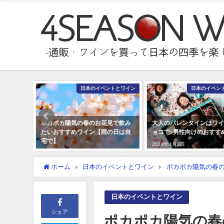
日本のイベントとワイン
日本のイベントとワイン
ポカポカ陽気の春のお花見で飲み
大人のバレンタインはワインとチ
たいおすすめワイン【雨の日は自
ョコで♪男性向けのおすすめワイン
宅で】
2019年4月1日
2020年1月13日
ホーム
日本のイベントとワイン
ポカポカ陽気の春
日本のイベントとワイン
シェア
ポカポカ陽気の春