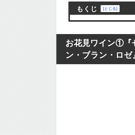
もくじ
[
とじる
]
お花見ワイン①『
ン・ブラン・ロゼ