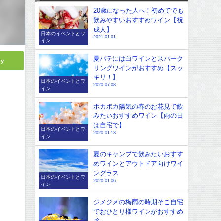
20歳になった人へ！初めてでも
飲みやすいおすすめワイン【祝
成人】
日本のイベントとワ
2021.01.01
イン
夏バテには白ワインとスパーク
ly
リングワインがおすすめ【スッ
キリ！】
日本のイベントとワ
2020.07.08
イン
ポカポカ陽気の春のお花見で飲
みたいおすすめワイン【雨の日
は自宅で】
日本のイベントとワ
2020.01.13
イン
夏のキャンプで飲みたいおすす
めワインとアウトドア向けワイ
ングラス
日本のイベントとワ
2020.01.06
イン
ジメジメの梅雨の時期そこ自宅
でおひとり様ワインがおすすめ
彡