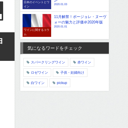
日本のイベントとワ
2020.01.03
イン
11月解禁！ボージョレ・ヌーヴ
ォーの魅力と評価＠2020年版
2020.01.01
ワインに関するコラ
ム
ヨ
気になるワードをチェック
スパークリングワイン
赤ワイン
ロゼワイン
子供・妊婦向け
白ワイン
pickup