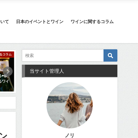
ついて
日本のイベントとワイン
ワインに関するコラム
ワインに関するコラム
日本のイベントとワイン
当サイト管理人
【少人数向けハーフボトル】1本
ポカポカ陽気の春のお花見で飲み
は飲み干せないけどワインが飲み
たいおすすめワイン【雨の日は自
たい！
宅で】
2019年11月19日
2020年1月13日
ン
ノリ