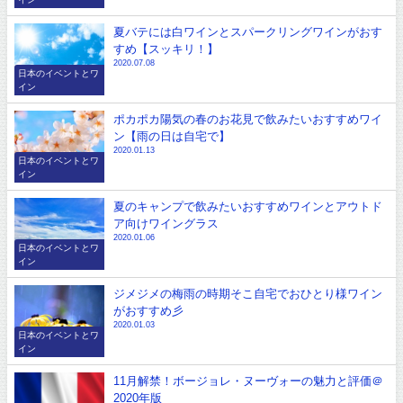
夏バテには白ワインとスパークリングワインがおす
すめ【スッキリ！】
2020.07.08
日本のイベントとワ
イン
ポカポカ陽気の春のお花見で飲みたいおすすめワイ
ン【雨の日は自宅で】
2020.01.13
日本のイベントとワ
イン
夏のキャンプで飲みたいおすすめワインとアウトド
ア向けワイングラス
2020.01.06
日本のイベントとワ
イン
ジメジメの梅雨の時期そこ自宅でおひとり様ワイン
がおすすめ彡
2020.01.03
日本のイベントとワ
イン
11月解禁！ボージョレ・ヌーヴォーの魅力と評価＠
2020年版