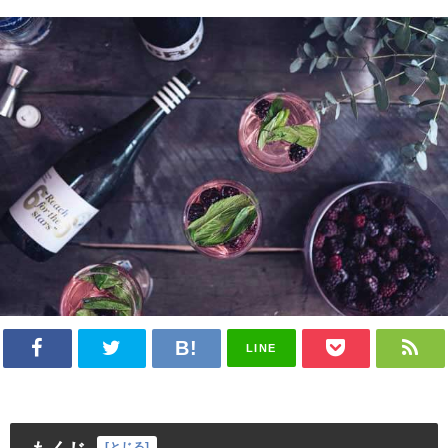
LINE
[
とじる
]