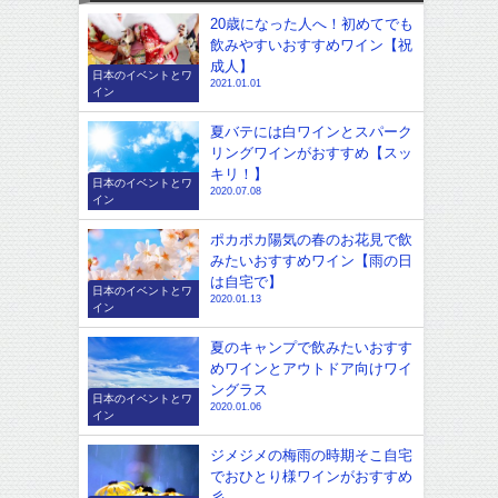
20歳になった人へ！初めてでも
飲みやすいおすすめワイン【祝
成人】
日本のイベントとワ
2021.01.01
イン
夏バテには白ワインとスパーク
リングワインがおすすめ【スッ
キリ！】
日本のイベントとワ
2020.07.08
イン
ポカポカ陽気の春のお花見で飲
みたいおすすめワイン【雨の日
は自宅で】
日本のイベントとワ
2020.01.13
イン
夏のキャンプで飲みたいおすす
めワインとアウトドア向けワイ
ングラス
日本のイベントとワ
2020.01.06
イン
ジメジメの梅雨の時期そこ自宅
でおひとり様ワインがおすすめ
彡