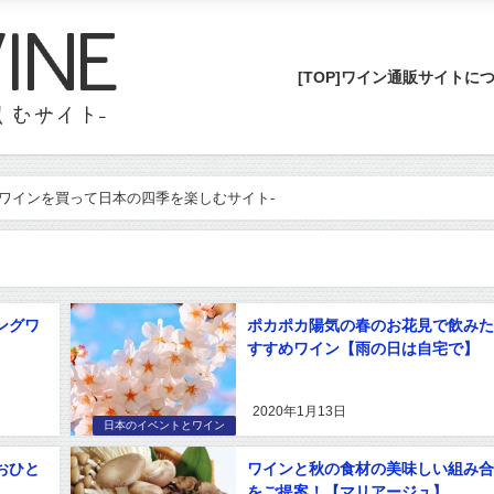
[TOP]ワイン通販サイトに
通販でワインを買って日本の四季を楽しむサイト-
ングワ
ポカポカ陽気の春のお花見で飲みた
すすめワイン【雨の日は自宅で】
2020年1月13日
日本のイベントとワイン
おひと
ワインと秋の食材の美味しい組み合
をご提案！【マリアージュ】