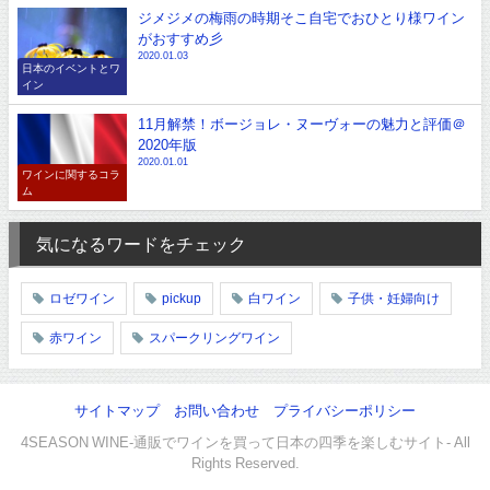
ジメジメの梅雨の時期そこ自宅でおひとり様ワイン
がおすすめ彡
2020.01.03
日本のイベントとワ
イン
11月解禁！ボージョレ・ヌーヴォーの魅力と評価＠
2020年版
2020.01.01
ワインに関するコラ
ム
気になるワードをチェック
ロゼワイン
pickup
白ワイン
子供・妊婦向け
赤ワイン
スパークリングワイン
サイトマップ
お問い合わせ
プライバシーポリシー
4SEASON WINE-通販でワインを買って日本の四季を楽しむサイト- All
Rights Reserved.