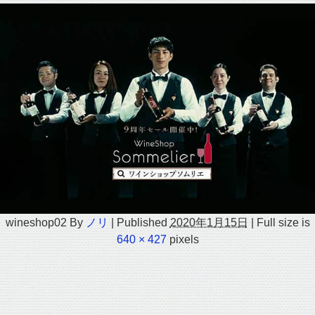
wineshop02
By
ノリ
|
Published
2020年1月15日
|
Full size is
640 × 427
pixels