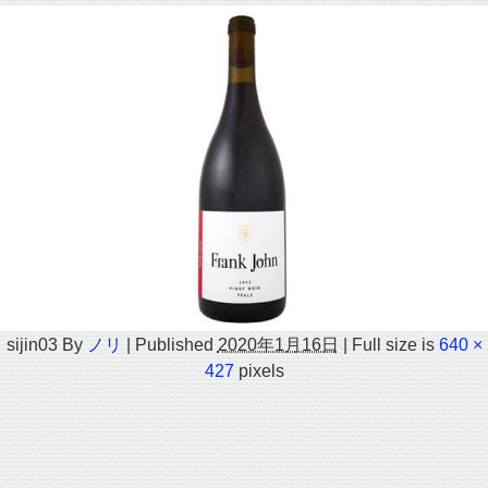
sijin03
By
ノリ
|
Published
2020年1月16日
|
Full size is
640 ×
427
pixels