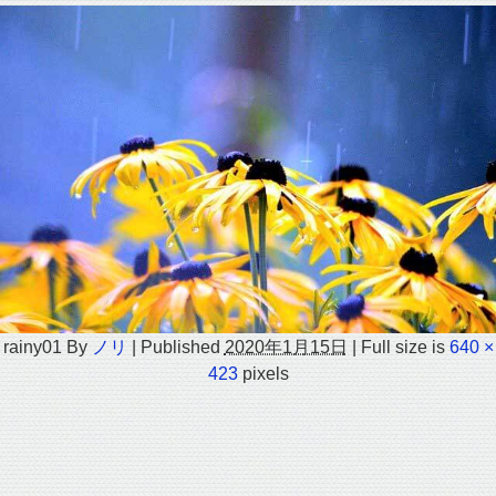
rainy01
By
ノリ
|
Published
2020年1月15日
|
Full size is
640 ×
423
pixels