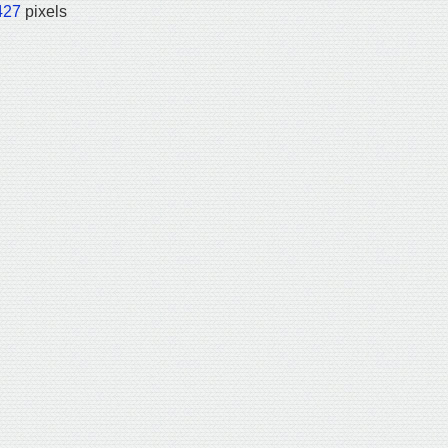
427
pixels