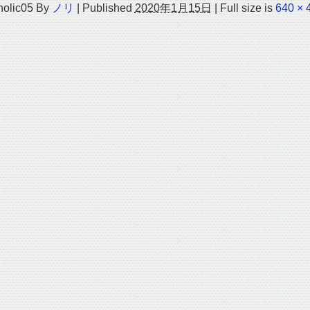
holic05
By
ノリ
|
Published
2020年1月15日
|
Full size is
640 × 