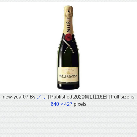
new-year07
By
ノリ
|
Published
2020年1月16日
|
Full size is
640 × 427
pixels