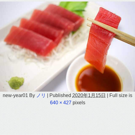
new-year01
By
ノリ
|
Published
2020年1月15日
|
Full size is
640 × 427
pixels