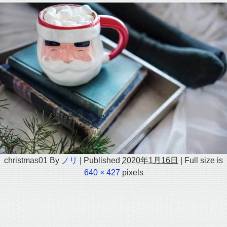
christmas01
By
ノリ
|
Published
2020年1月16日
|
Full size is
640 × 427
pixels