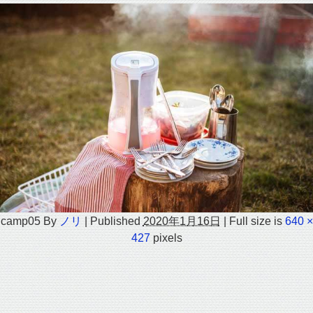
camp05
By
ノリ
|
Published
2020年1月16日
|
Full size is
640 ×
427
pixels