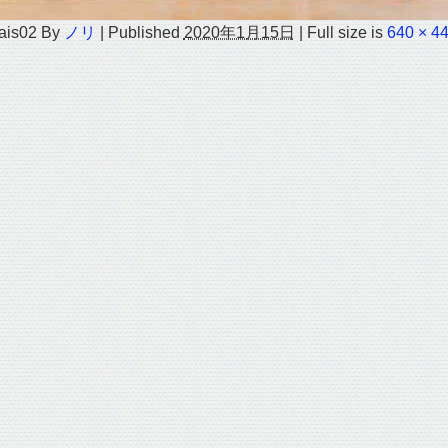
ais02
By
ノリ
|
Published
2020年1月15日
|
Full size is
640 × 4