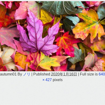
autumn01
By
ノリ
|
Published
2020年1月16日
|
Full size is
640
× 427
pixels